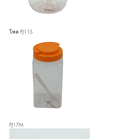
โหล PJ11S
PJ17M