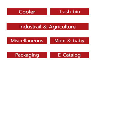
Cooler
Trash bin
Industrail & Agriculture
Miscellaneous
Mom & baby
Packaging
E-Catalog
SN DRAGONWARE
"ใช้ดี มีทุกบ้าน"
Manufacturing
Siammatee Co.,Ltd
102 Moo 8 Soi Klongmadue 13