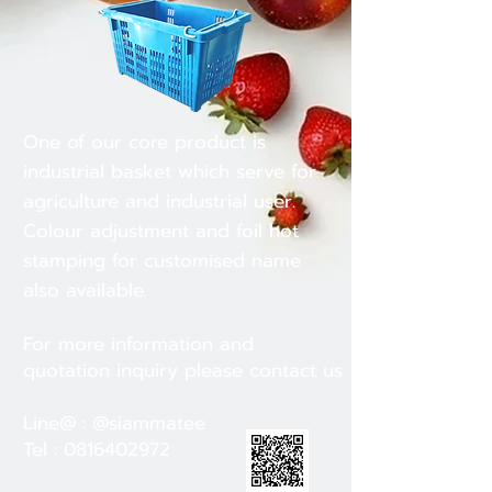
One of our core product is
industrial basket which serve for
agriculture and industrial user.
Colour adjustment and foil hot
stamping for customised name
also available.
For more information and
quotation inquiry please contact us
Line@ : @siammatee
Tel :
0816402972