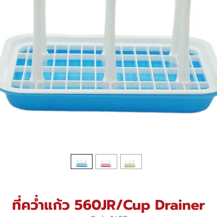
ที่คว่ำแก้ว 560JR/Cup Drainer