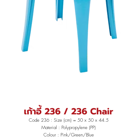
เก้าอี้ 236 / 236 Chair
Code 236 : Size (cm) = 50 x 50 x 44.5
Material : Polypropylene (PP)
Colour : Pink/Green/Blue