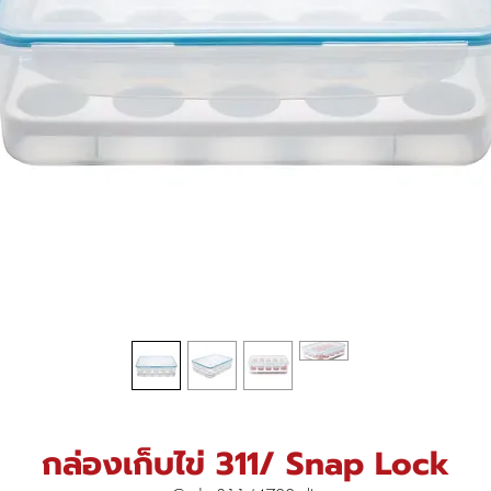
กล่องเก็บไข่ 311/ Snap Lock