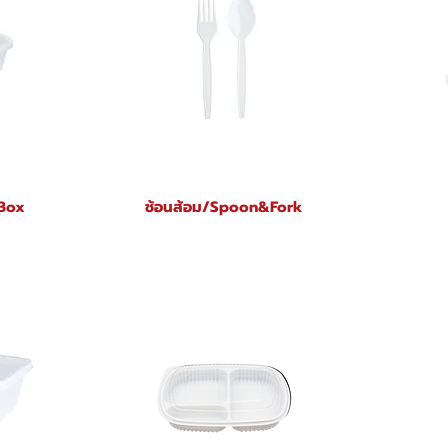
 Box
ช้อนส้อม/Spoon&Fork