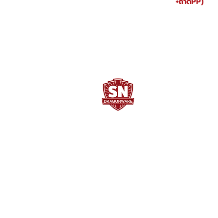
+ถาดPP)
SN DRAGONWARE
"ใช้ดี มีทุกบ