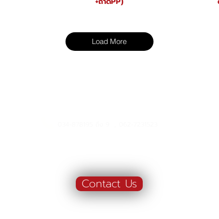
+ถาดPP)
Load More
Manufacturing
้าน"
Siammatee Co.,Ltd
102 Moo 8 Soi Klongmadue 13
034-878195 ถึง 9 , 062-7231523
Setthakij Rd. Klongmadue
Krathumbaen
Samutsakhon 74110
Contact Us