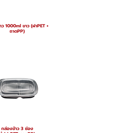
้าว 1000ml ขาว (ฝาPET +
ถาดPP)
กล่องข้าว 3 ช่อง