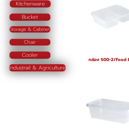
Kitchenware
Bucket
Storage & Cabinet
Chair
Cooler
กล่อง 500-2/Food
Industrail & Agriculture